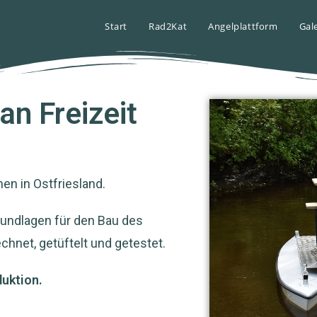
Start
Rad2Kat
Angelplattform
Gal
n Freizeit
men in Ostfriesland.
Grundlagen für den Bau des
hnet, getüftelt und getestet.
duktion.